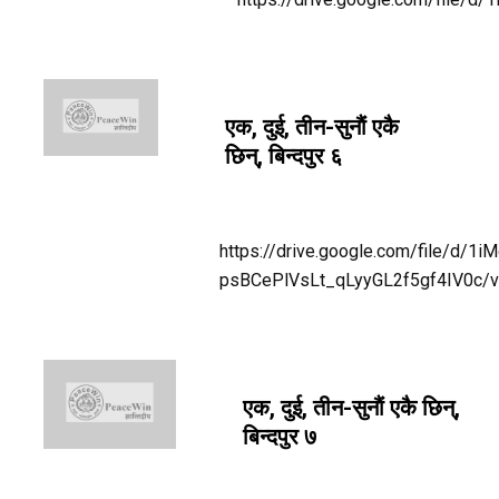
एक, दुई, तीन-सुनाैं एकै
छिन्, बिन्दपुर ६
https://drive.google.com/file/d/1i
psBCePlVsLt_qLyyGL2f5gf4IV0c/
एक, दुई, तीन-सुनाैं एकै छिन्,
बिन्दपुर ७