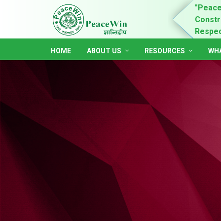
n is for child rights promotion & practices,
"Peace
ing of women and youth leadership, self-dependent,
Constru
ble and accountable society."
Respect
HOME
ABOUT US
RESOURCES
WHA