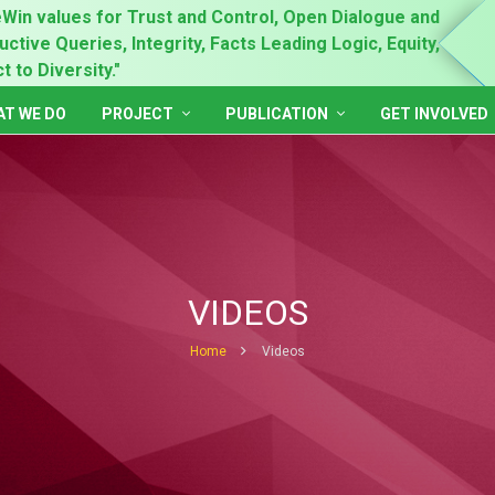
Win values for Trust and Control, Open Dialogue and
"Prin
ctive Queries, Integrity, Facts Leading Logic, Equity,
Gende
 to Diversity."
Inclu
T WE DO
PROJECT
PUBLICATION
GET INVOLVED
VIDEOS
Home
Videos